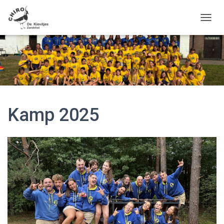
T
O
G
G
L
E
N
A
V
Kamp 2025
I
G
A
T
I
E